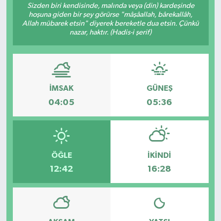
Sizden biri kendisinde, malında veya (din) kardeşinde
hoşuna giden bir şey görürse "mâşâallah, bârekallâh,
Gündem
Allah mübarek etsin" diyerek bereketle dua etsin. Çünkü
nazar, haktır. (Hadis-i şerif)
Hava Durumu
İlan
İMSAK
GÜNEŞ
Kültür Sanat
04:05
05:36
Magazin
Otomobil
ÖĞLE
İKINDI
Politika
12:42
16:28
Resmî ilanlar
Sağlık