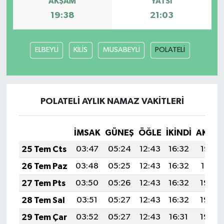
AKŞAM
YATSI
19:38
21:03
Siyaset
Spor
ELBEYLİ
KİLİS
MUSABEYLİ
POLATELİ
Tarım ve Ekonomi
Teknoloji
POLATELİ AYLIK NAMAZ VAKITLERI
Ulusal
İMSAK
GÜNEŞ
ÖĞLE
İKINDI
AKŞA
25 Tem Cts
03:47
05:24
12:43
16:32
19:52
Yaşam
26 Tem Paz
03:48
05:25
12:43
16:32
19:51
27 Tem Pts
03:50
05:26
12:43
16:32
19:50
28 Tem Sal
03:51
05:27
12:43
16:32
19:49
29 Tem Çar
03:52
05:27
12:43
16:31
19:49