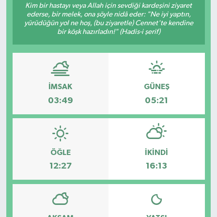
Kim bir hastayı veya Allah için sevdiği kardeşini ziyaret
ederse, bir melek, ona şöyle nidâ eder: "Ne iyi yaptın,
Gündem
yürüdüğün yol ne hoş, (bu ziyaretle) Cennet'te kendine
bir köşk hazırladın!" (Hadis-i şerif)
Hava Durumu
İlan
İMSAK
GÜNEŞ
Kültür Sanat
03:49
05:21
Magazin
Otomobil
ÖĞLE
İKINDI
Politika
12:27
16:13
Resmî ilanlar
Sağlık