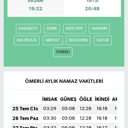
AKŞAM
YATSI
19:22
20:48
Siyaset
Spor
DARGECİT
DERİK
KIZILTEPE
MARDİN
MAZIDAĞI
MİDYAT
NUSAYBİN
SAVUR
Tarım ve Ekonomi
ÖMERLİ
Teknoloji
Ulusal
ÖMERLİ AYLIK NAMAZ VAKITLERI
Yaşam
İMSAK
GÜNEŞ
ÖĞLE
İKINDI
AKŞA
25 Tem Cts
03:29
05:08
12:28
16:18
19:38
26 Tem Paz
03:30
05:08
12:28
16:18
19:37