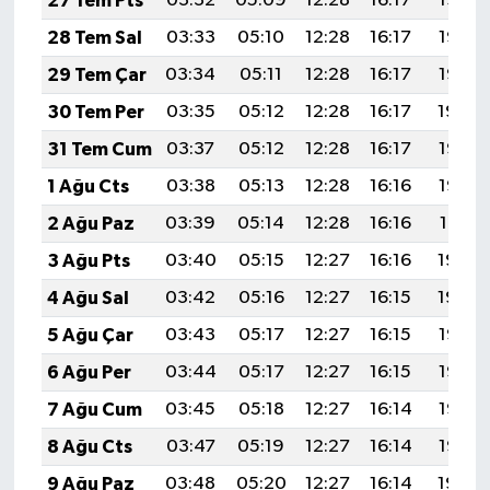
27 Tem Pts
03:32
05:09
12:28
16:17
19:36
28 Tem Sal
03:33
05:10
12:28
16:17
19:36
29 Tem Çar
03:34
05:11
12:28
16:17
19:35
30 Tem Per
03:35
05:12
12:28
16:17
19:34
31 Tem Cum
03:37
05:12
12:28
16:17
19:33
1 Ağu Cts
03:38
05:13
12:28
16:16
19:32
2 Ağu Paz
03:39
05:14
12:28
16:16
19:31
3 Ağu Pts
03:40
05:15
12:27
16:16
19:30
4 Ağu Sal
03:42
05:16
12:27
16:15
19:29
5 Ağu Çar
03:43
05:17
12:27
16:15
19:28
6 Ağu Per
03:44
05:17
12:27
16:15
19:27
7 Ağu Cum
03:45
05:18
12:27
16:14
19:26
8 Ağu Cts
03:47
05:19
12:27
16:14
19:25
9 Ağu Paz
03:48
05:20
12:27
16:14
19:24