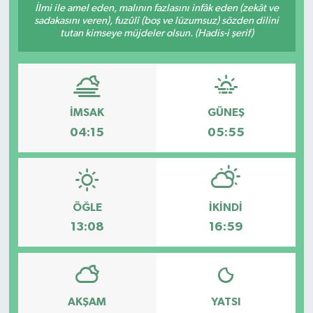
İlmi ile amel eden, malının fazlasını infâk eden (zekât ve
sadakasını veren), fuzûlî (boş ve lüzumsuz) sözden dilini
Gündem
tutan kimseye müjdeler olsun. (Hadis-i şerif)
Hava Durumu
İlan
İMSAK
GÜNEŞ
Kültür Sanat
04:15
05:55
Magazin
Otomobil
ÖĞLE
İKINDI
13:08
16:59
Politika
Resmî ilanlar
AKŞAM
YATSI
Sağlık