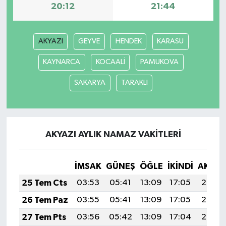
20:12
21:44
Siyaset
AKYAZI
GEYVE
HENDEK
KARASU
Spor
KAYNARCA
KOCAALİ
PAMUKOVA
Tarım ve Ekonomi
SAKARYA
TARAKLI
Teknoloji
Ulusal
AKYAZI AYLIK NAMAZ VAKITLERI
Yaşam
İMSAK
GÜNEŞ
ÖĞLE
İKINDI
AKŞA
25 Tem Cts
03:53
05:41
13:09
17:05
20:28
26 Tem Paz
03:55
05:41
13:09
17:05
20:27
27 Tem Pts
03:56
05:42
13:09
17:04
20:26