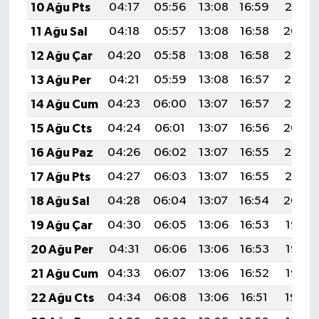
10 Ağu Pts
04:17
05:56
13:08
16:59
20:10
11 Ağu Sal
04:18
05:57
13:08
16:58
20:09
12 Ağu Çar
04:20
05:58
13:08
16:58
20:08
13 Ağu Per
04:21
05:59
13:08
16:57
20:06
14 Ağu Cum
04:23
06:00
13:07
16:57
20:05
15 Ağu Cts
04:24
06:01
13:07
16:56
20:04
16 Ağu Paz
04:26
06:02
13:07
16:55
20:02
17 Ağu Pts
04:27
06:03
13:07
16:55
20:01
18 Ağu Sal
04:28
06:04
13:07
16:54
20:00
19 Ağu Çar
04:30
06:05
13:06
16:53
19:58
20 Ağu Per
04:31
06:06
13:06
16:53
19:57
21 Ağu Cum
04:33
06:07
13:06
16:52
19:55
22 Ağu Cts
04:34
06:08
13:06
16:51
19:54