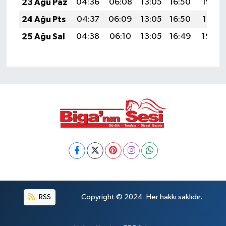
23 Ağu Paz
04:36
06:08
13:05
16:50
19:52
24 Ağu Pts
04:37
06:09
13:05
16:50
19:51
25 Ağu Sal
04:38
06:10
13:05
16:49
19:49
RSS
Copyright © 2024. Her hakkı saklıdır.