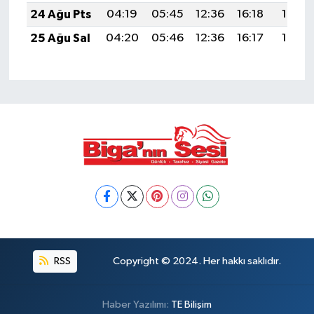
24 Ağu Pts
04:19
05:45
12:36
16:18
19:17
25 Ağu Sal
04:20
05:46
12:36
16:17
19:16
RSS
Copyright © 2024. Her hakkı saklıdır.
Haber Yazılımı:
TE Bilişim