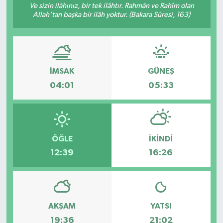
Ve sizin ilâhınız, bir tek ilâhtır. Rahmân ve Rahîm olan
Allah'tan başka bir ilâh yoktur. (Bakara Sûresi, 163)
Gündem
Hava Durumu
İlan
İMSAK
GÜNEŞ
04:01
05:33
Kültür Sanat
Magazin
ÖĞLE
İKINDI
Otomobil
12:39
16:26
Politika
Resmî ilanlar
AKŞAM
YATSI
19:36
21:02
Sağlık