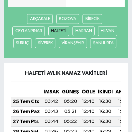
Siyaset
AKÇAKALE
BOZOVA
BİRECİK
Spor
CEYLANPINAR
HALFETİ
HARRAN
HİLVAN
SURUÇ
SİVEREK
VİRANŞEHİR
ŞANLIURFA
Tarım ve Ekonomi
Teknoloji
HALFETİ AYLIK NAMAZ VAKITLERI
Ulusal
Yaşam
İMSAK
GÜNEŞ
ÖĞLE
İKINDI
AKŞA
25 Tem Cts
03:42
05:20
12:40
16:30
19:50
26 Tem Paz
03:43
05:21
12:40
16:30
19:49
27 Tem Pts
03:44
05:22
12:40
16:30
19:49
28 Tem Sal
03:46
05:23
12:40
16:29
19:48