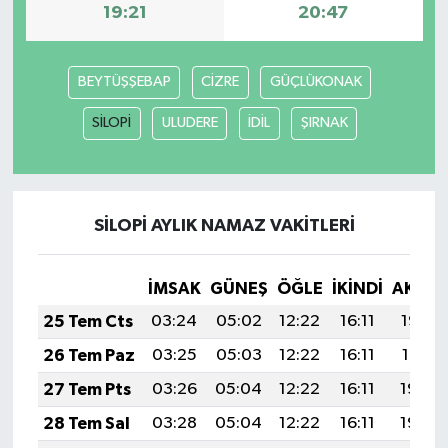
19:21
20:47
Siyaset
BEYTÜŞŞEBAP
CİZRE
GÜÇLÜKONAK
Spor
SİLOPİ
ULUDERE
İDİL
ŞIRNAK
Tarım ve Ekonomi
Teknoloji
SİLOPİ AYLIK NAMAZ VAKITLERI
Ulusal
İMSAK
GÜNEŞ
ÖĞLE
İKINDI
AKŞA
Yaşam
25 Tem Cts
03:24
05:02
12:22
16:11
19:32
26 Tem Paz
03:25
05:03
12:22
16:11
19:31
27 Tem Pts
03:26
05:04
12:22
16:11
19:30
28 Tem Sal
03:28
05:04
12:22
16:11
19:29