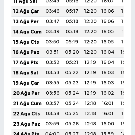
11 Ağu Sal
03:45
05:16
12:20
16:07
19:15
12 Ağu Çar
03:46
05:17
12:20
16:06
19:14
13 Ağu Per
03:47
05:18
12:20
16:06
19:13
14 Ağu Cum
03:49
05:18
12:20
16:05
19:11
15 Ağu Cts
03:50
05:19
12:20
16:05
19:10
16 Ağu Paz
03:51
05:20
12:20
16:04
19:09
17 Ağu Pts
03:52
05:21
12:19
16:04
19:08
18 Ağu Sal
03:53
05:22
12:19
16:03
19:06
19 Ağu Çar
03:55
05:23
12:19
16:03
19:05
20 Ağu Per
03:56
05:24
12:19
16:02
19:04
21 Ağu Cum
03:57
05:24
12:18
16:01
19:03
22 Ağu Cts
03:58
05:25
12:18
16:01
19:01
23 Ağu Paz
03:59
05:26
12:18
16:00
19:00
24 Ağu Pts
04:00
05:27
12:18
15:59
18:59