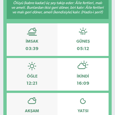
Ölüyü (kabre kadar) üç şey takip eder: Âile fertleri, malı
ve ameli. Bunlardan ikisi geri döner, biri kalır: Âile fertleri
Gündem
ve malı geri döner, ameli (kendisiyle) kalır. (Hadis-i şerif)
Hava Durumu
İlan
İMSAK
GÜNEŞ
Kültür Sanat
03:39
05:12
Magazin
Otomobil
ÖĞLE
İKINDI
12:21
16:09
Politika
Resmî ilanlar
AKŞAM
YATSI
Sağlık