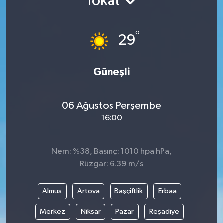
Tokat
Gündem
°
29
Hava Durumu
İlan
Güneşli
Kültür Sanat
06 Ağustos Perşembe
16:00
Magazin
Otomobil
Nem: %38, Basınç: 1010 hpa hPa,
Rüzgar: 6.39 m/s
Politika
Almus
Artova
Başçiftlik
Erbaa
Resmî ilanlar
Merkez
Niksar
Pazar
Reşadiye
Sağlık