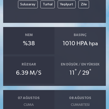
Sulusaray
Turhal
Yeşilyurt
Zile
Siyaset
Spor
NEM
BASINÇ
Tarım ve Ekonomi
%38
1010 HPA
hpa
Teknoloji
Ulusal
RÜZGAR
EN DÜŞÜK / EN YÜKSEK
°
°
6.39 M/S
11
/ 29
Yaşam
07 AĞUSTOS
08 AĞUSTOS
CUMA
CUMARTESI