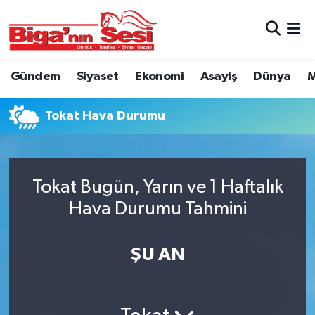
Asayiş
Çanakkale Hava Durumu
Gündem
Siyaset
Ekonomi
Asayiş
Dünya
M
Astroloji
Çanakkale Trafik Yoğunluk Haritası
Tokat Hava Durumu
Belde ve Köyler
Süper Lig Puan Durumu ve Fikstür
Belediye
Tüm Manşetler
Tokat Bugün, Yarın ve 1 Haftalık
Dünya
Son Dakika Haberleri
Hava Durumu Tahmini
Eğitim
Haber Arşivi
ŞU AN
Ekonomi
Genel