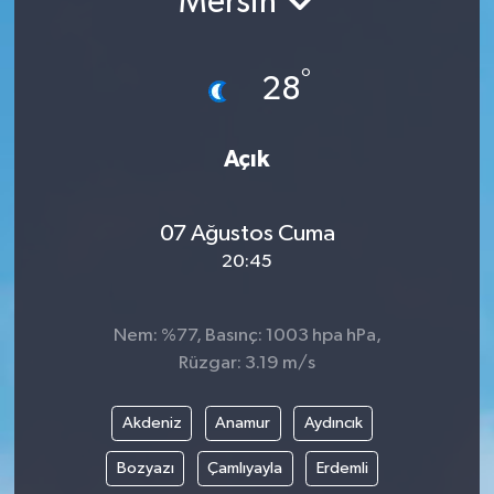
Mersin
Gündem
°
28
Hava Durumu
İlan
Açık
Kültür Sanat
07 Ağustos Cuma
20:45
Magazin
Otomobil
Nem: %77, Basınç: 1003 hpa hPa,
Rüzgar: 3.19 m/s
Politika
Akdeniz
Anamur
Aydıncık
Resmî ilanlar
Bozyazı
Çamlıyayla
Erdemli
Sağlık