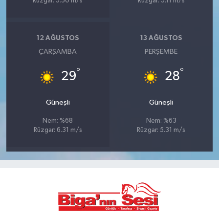
Rüzgar: 5.50 m/s
Rüzgar: 5.11 m/s
12 AĞUSTOS
13 AĞUSTOS
ÇARŞAMBA
PERŞEMBE
°
°
29
28
Güneşli
Güneşli
Nem: %68
Nem: %63
Rüzgar: 6.31 m/s
Rüzgar: 5.31 m/s