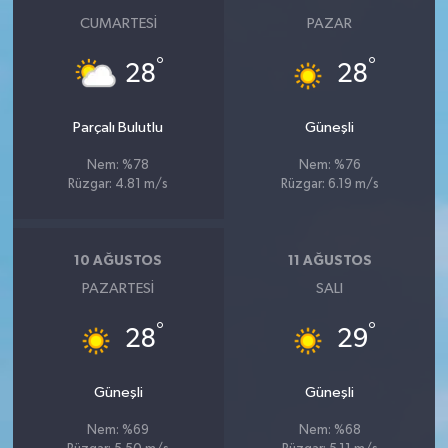
CUMARTESI
PAZAR
°
°
28
28
Parçalı Bulutlu
Güneşli
Nem: %78
Nem: %76
Rüzgar: 4.81 m/s
Rüzgar: 6.19 m/s
10 AĞUSTOS
11 AĞUSTOS
PAZARTESI
SALI
°
°
28
29
Güneşli
Güneşli
Nem: %69
Nem: %68