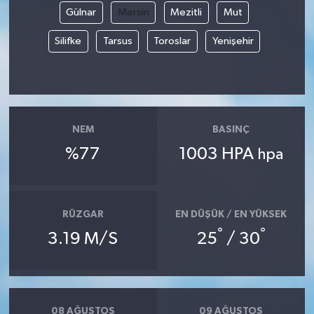
Gülnar
Mersin
Mezitli
Mut
Siyaset
Silifke
Tarsus
Toroslar
Yenişehir
Spor
Tarım ve Ekonomi
NEM
BASINÇ
Teknoloji
%77
1003 HPA
hpa
Ulusal
Yaşam
RÜZGAR
EN DÜŞÜK / EN YÜKSEK
°
°
3.19 M/S
25
/ 30
08 AĞUSTOS
09 AĞUSTOS