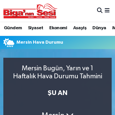
Asayiş
Çanakkale Hava Durumu
Gündem
Siyaset
Ekonomi
Asayiş
Dünya
M
Astroloji
Çanakkale Trafik Yoğunluk Haritası
Mersin Hava Durumu
Belde ve Köyler
Süper Lig Puan Durumu ve Fikstür
Belediye
Tüm Manşetler
Mersin Bugün, Yarın ve 1
Dünya
Son Dakika Haberleri
Haftalık Hava Durumu Tahmini
Eğitim
Haber Arşivi
ŞU AN
Ekonomi
Genel