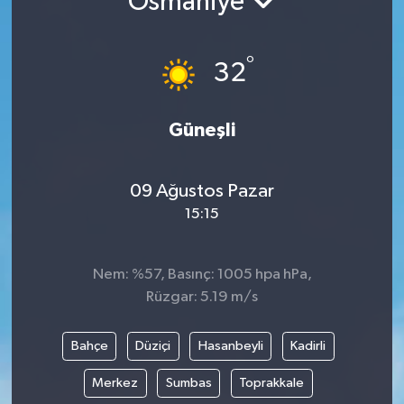
Osmaniye
Gündem
°
32
Hava Durumu
İlan
Güneşli
Kültür Sanat
09 Ağustos Pazar
15:15
Magazin
Otomobil
Nem: %57, Basınç: 1005 hpa hPa,
Rüzgar: 5.19 m/s
Politika
Bahçe
Düziçi
Hasanbeyli
Kadirli
Resmî ilanlar
Merkez
Sumbas
Toprakkale
Sağlık