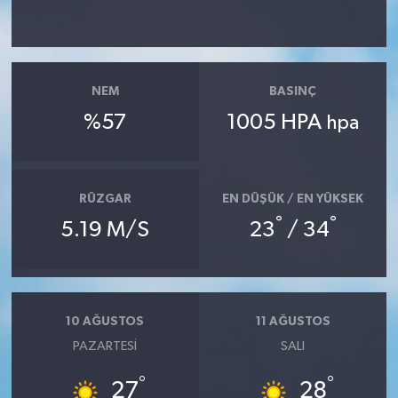
Siyaset
Spor
NEM
BASINÇ
%57
1005 HPA
hpa
Tarım ve Ekonomi
Teknoloji
RÜZGAR
EN DÜŞÜK / EN YÜKSEK
°
°
Ulusal
5.19 M/S
23
/ 34
Yaşam
10 AĞUSTOS
11 AĞUSTOS
PAZARTESI
SALI
°
°
27
28