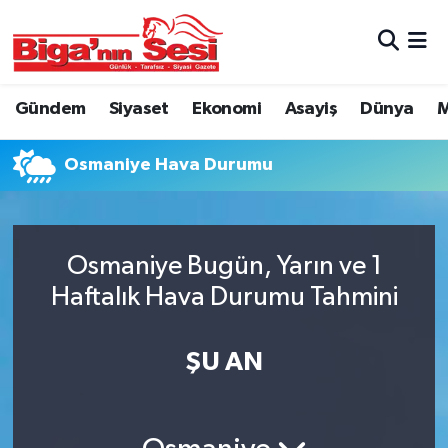
Asayiş
Çanakkale Hava Durumu
Gündem
Siyaset
Ekonomi
Asayiş
Dünya
M
Astroloji
Çanakkale Trafik Yoğunluk Haritası
Osmaniye Hava Durumu
Belde ve Köyler
Süper Lig Puan Durumu ve Fikstür
Belediye
Tüm Manşetler
Osmaniye Bugün, Yarın ve 1
Dünya
Son Dakika Haberleri
Haftalık Hava Durumu Tahmini
Eğitim
Haber Arşivi
ŞU AN
Ekonomi
Genel