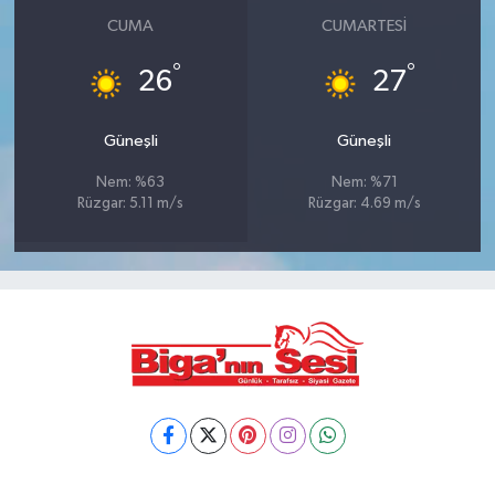
CUMA
CUMARTESI
°
°
26
27
Güneşli
Güneşli
Nem: %63
Nem: %71
Rüzgar: 5.11 m/s
Rüzgar: 4.69 m/s