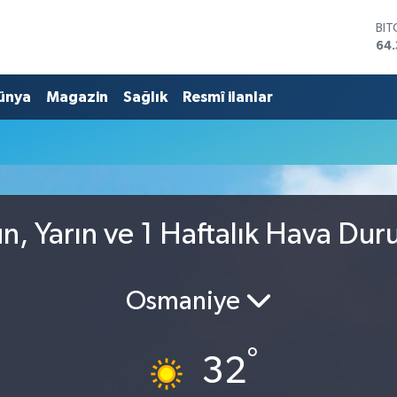
BI
64.
DO
47
ünya
Magazin
Sağlık
Resmî ilanlar
EU
55
STE
64,
GR
657
BİS
13.
, Yarın ve 1 Haftalık Hava Du
Osmaniye
°
32