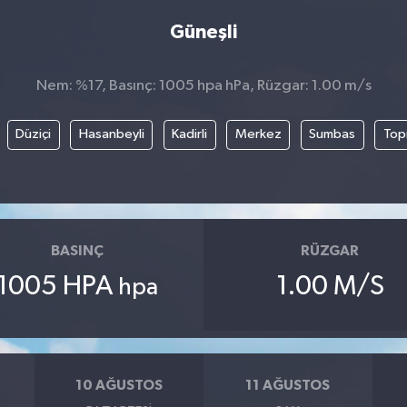
Güneşli
Nem: %17, Basınç: 1005 hpa hPa, Rüzgar: 1.00 m/s
Düziçi
Hasanbeyli
Kadirli
Merkez
Sumbas
Top
BASINÇ
RÜZGAR
1005 HPA
1.00 M/S
hpa
10 AĞUSTOS
11 AĞUSTOS