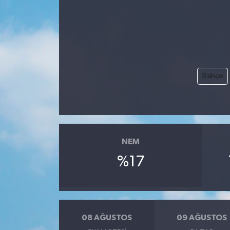
Gündem
Hava Durumu
İlan
Bahçe
Kültür Sanat
Magazin
NEM
Otomobil
%17
Politika
Resmî ilanlar
08 AĞUSTOS
09 AĞUSTOS
Sağlık