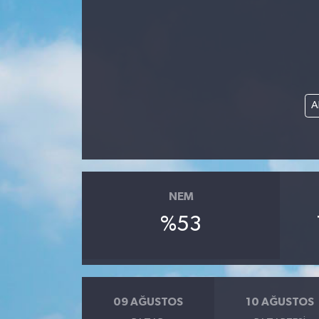
Gündem
Hava Durumu
İlan
A
Kültür Sanat
Magazin
NEM
Otomobil
%53
Politika
Resmî ilanlar
09 AĞUSTOS
10 AĞUSTOS
Sağlık