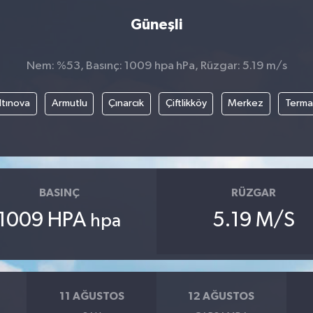
Güneşli
Nem: %53, Basınç: 1009 hpa hPa, Rüzgar: 5.19 m/s
ltınova
Armutlu
Çınarcık
Çiftlikköy
Merkez
Terma
BASINÇ
RÜZGAR
1009 HPA
5.19 M/S
hpa
11 AĞUSTOS
12 AĞUSTOS