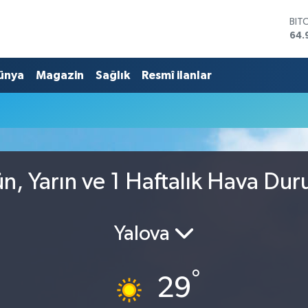
BIT
64.
DO
47,
ünya
Magazin
Sağlık
Resmî ilanlar
EU
55,
STE
64,
GRA
666
BİS
13.
n, Yarın ve 1 Haftalık Hava Du
Yalova
°
29