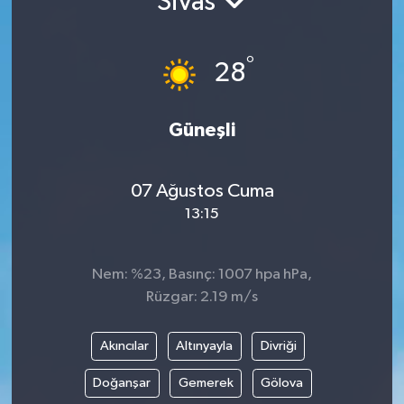
Sivas
Gündem
°
28
Hava Durumu
İlan
Güneşli
Kültür Sanat
07 Ağustos Cuma
13:15
Magazin
Otomobil
Nem: %23, Basınç: 1007 hpa hPa,
Rüzgar: 2.19 m/s
Politika
Akıncılar
Altınyayla
Divriği
Resmî ilanlar
Doğanşar
Gemerek
Gölova
Sağlık