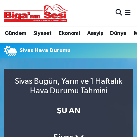
Asayiş
Çanakkale Hava Durumu
Gündem
Siyaset
Ekonomi
Asayiş
Dünya
M
Astroloji
Çanakkale Trafik Yoğunluk Haritası
Sivas Hava Durumu
Belde ve Köyler
Süper Lig Puan Durumu ve Fikstür
Belediye
Tüm Manşetler
Sivas Bugün, Yarın ve 1 Haftalık
Dünya
Son Dakika Haberleri
Hava Durumu Tahmini
Eğitim
Haber Arşivi
ŞU AN
Ekonomi
Genel