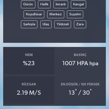
Gürün
Hafik
İmranlı
Kangal
Siyaset
Koyulhisar
Merkez
Suşehri
Spor
Şarkışla
Ulaş
Yıldızeli
Zara
Tarım ve Ekonomi
Teknoloji
NEM
BASINÇ
Ulusal
%23
1007 HPA
hpa
Yaşam
RÜZGAR
EN DÜŞÜK / EN YÜKSEK
°
°
2.19 M/S
13
/ 30