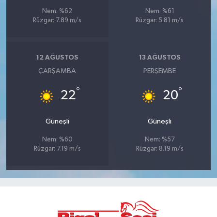
Nem: %62
Nem: %61
Rüzgar: 7.89 m/s
Rüzgar: 5.81 m/s
12 AĞUSTOS
13 AĞUSTOS
ÇARŞAMBA
PERŞEMBE
°
°
22
20
Güneşli
Güneşli
Nem: %60
Nem: %57
Rüzgar: 7.19 m/s
Rüzgar: 8.19 m/s