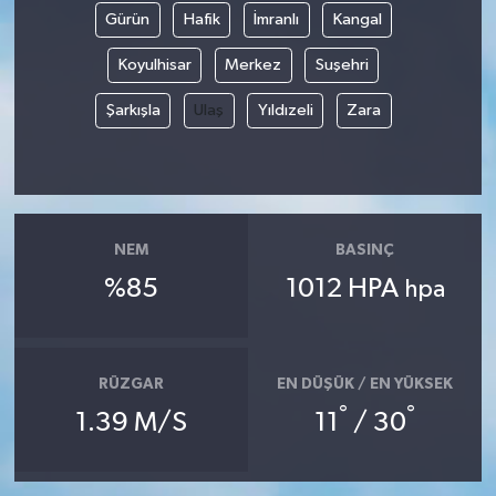
Gürün
Hafik
İmranlı
Kangal
Siyaset
Koyulhisar
Merkez
Suşehri
Spor
Şarkışla
Ulaş
Yıldızeli
Zara
Tarım ve Ekonomi
Teknoloji
NEM
BASINÇ
Ulusal
%85
1012 HPA
hpa
Yaşam
RÜZGAR
EN DÜŞÜK / EN YÜKSEK
°
°
1.39 M/S
11
/ 30