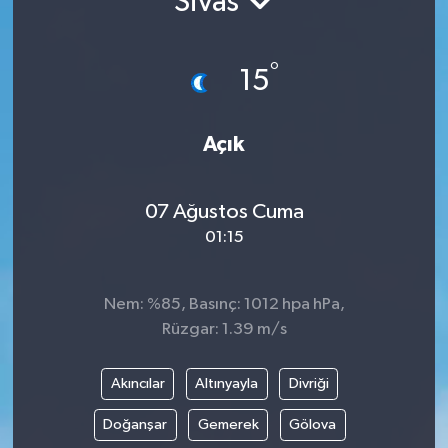
Sivas
Gündem
°
15
Hava Durumu
İlan
Açık
Kültür Sanat
07 Ağustos Cuma
01:15
Magazin
Otomobil
Nem: %85, Basınç: 1012 hpa hPa,
Rüzgar: 1.39 m/s
Politika
Akıncılar
Altınyayla
Divriği
Resmî ilanlar
Doğanşar
Gemerek
Gölova
Sağlık