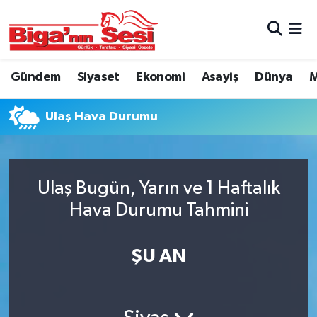
Asayiş
Çanakkale Hava Durumu
Gündem
Siyaset
Ekonomi
Asayiş
Dünya
M
Astroloji
Çanakkale Trafik Yoğunluk Haritası
Ulaş Hava Durumu
Belde ve Köyler
Süper Lig Puan Durumu ve Fikstür
Belediye
Tüm Manşetler
Ulaş Bugün, Yarın ve 1 Haftalık
Dünya
Son Dakika Haberleri
Hava Durumu Tahmini
Eğitim
Haber Arşivi
ŞU AN
Ekonomi
Genel