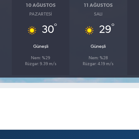
10 AĞUSTOS
11 AĞUSTOS
PAZARTESI
SALI
°
°
30
29
Güneşli
Güneşli
Nem: %29
Nem: %28
Rüzgar: 9.39 m/s
Rüzgar: 4.19 m/s