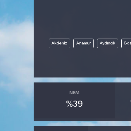
Gündem
Hava Durumu
İlan
Akdeniz
Anamur
Aydıncık
Boz
Kültür Sanat
Magazin
Otomobil
NEM
Politika
%39
Resmî ilanlar
Sağlık