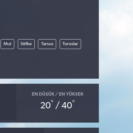
Mut
Silifke
Tarsus
Toroslar
EN DÜŞÜK / EN YÜKSEK
°
°
20
/ 40