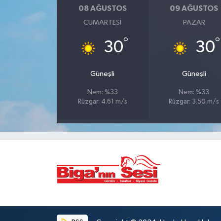
08 AĞUSTOS
09 AĞUSTOS
Siyaset
CUMARTESI
PAZAR
°
°
30
30
Spor
Tarım ve Ekonomi
Güneşli
Güneşli
Nem: %33
Nem: %33
Teknoloji
Rüzgar: 4.61 m/s
Rüzgar: 3.50 m/s
Ulusal
Yaşam