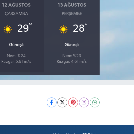
12 AĞUSTOS
13 AĞUSTOS
ÇARŞAMBA
PERŞEMBE
°
°
29
28
Güneşli
Güneşli
Nem: %24
Nem: %23
Rüzgar: 5.61 m/s
Rüzgar: 4.61 m/s