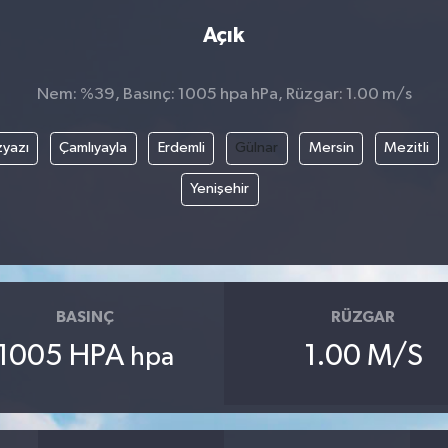
Açık
Nem: %39, Basınç: 1005 hpa hPa, Rüzgar: 1.00 m/s
yazı
Çamlıyayla
Erdemli
Gülnar
Mersin
Mezitli
Yenişehir
BASINÇ
RÜZGAR
1005 HPA
1.00 M/S
hpa