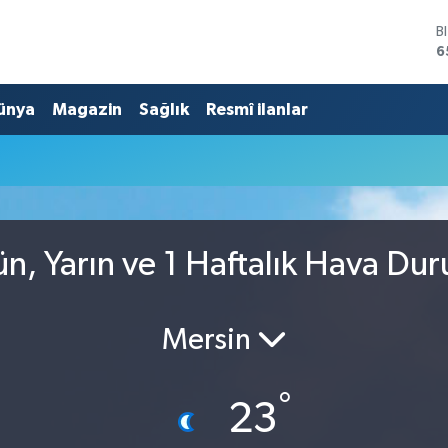
B
6
D
4
ünya
Magazin
Sağlık
Resmî ilanlar
E
5
S
6
G
6
B
1
n, Yarın ve 1 Haftalık Hava Du
Mersin
°
23