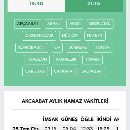
19:40
21:15
Siyaset
AKÇAABAT
ARAKLI
ARSİN
BEŞİKDÜZÜ
Spor
DERNEKPAZARI
DÜZKÖY
HAYRAT
Tarım ve Ekonomi
KÖPRÜBAŞI (T)
OF
SÜRMENE
TONYA
Teknoloji
TRABZON
VAKFIKEBİR
YOMRA
ÇARŞIBAŞI
ÇAYKARA
ŞALPAZARI
Ulusal
Yaşam
AKÇAABAT AYLIK NAMAZ VAKITLERI
İMSAK
GÜNEŞ
ÖĞLE
İKINDI
AKŞA
25 Tem Cts
03:15
05:04
12:33
16:29
19:53