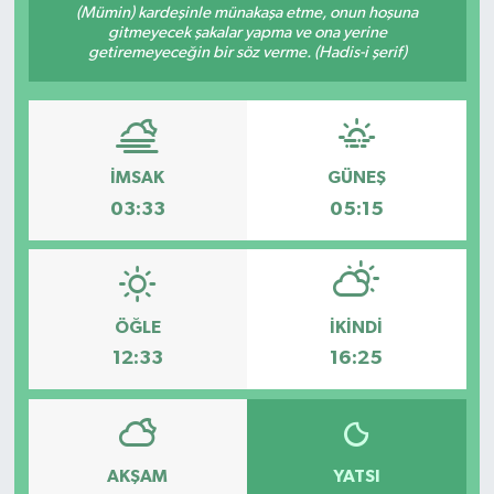
(Mümin) kardeşinle münakaşa etme, onun hoşuna
gitmeyecek şakalar yapma ve ona yerine
Gündem
getiremeyeceğin bir söz verme. (Hadis-i şerif)
Hava Durumu
İlan
İMSAK
GÜNEŞ
Kültür Sanat
03:33
05:15
Magazin
Otomobil
ÖĞLE
İKINDI
12:33
16:25
Politika
Resmî ilanlar
AKŞAM
YATSI
Sağlık