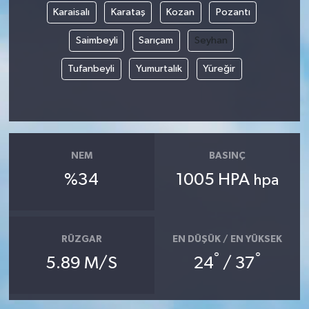
Karaisalı
Karataş
Kozan
Pozantı
Siyaset
Saimbeyli
Sarıçam
Seyhan
Spor
Tufanbeyli
Yumurtalık
Yüreğir
Tarım ve Ekonomi
Teknoloji
NEM
BASINÇ
Ulusal
%34
1005 HPA
hpa
Yaşam
RÜZGAR
EN DÜŞÜK / EN YÜKSEK
°
°
5.89 M/S
24
/ 37