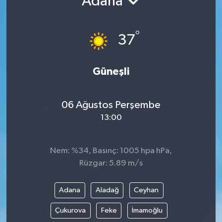
Adana
Gündem
°
37
Hava Durumu
İlan
Güneşli
Kültür Sanat
06 Ağustos Perşembe
13:00
Magazin
Otomobil
Nem: %34, Basınç: 1005 hpa hPa,
Rüzgar: 5.89 m/s
Politika
Adana
Aladağ
Ceyhan
Resmî ilanlar
Çukurova
Feke
İmamoğlu
Sağlık