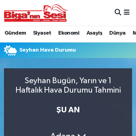
Asayiş
Çanakkale Hava Durumu
Gündem
Siyaset
Ekonomi
Asayiş
Dünya
M
Astroloji
Çanakkale Trafik Yoğunluk Haritası
Seyhan Hava Durumu
Belde ve Köyler
Süper Lig Puan Durumu ve Fikstür
Belediye
Tüm Manşetler
Seyhan Bugün, Yarın ve 1
Dünya
Son Dakika Haberleri
Haftalık Hava Durumu Tahmini
Eğitim
Haber Arşivi
ŞU AN
Ekonomi
Genel