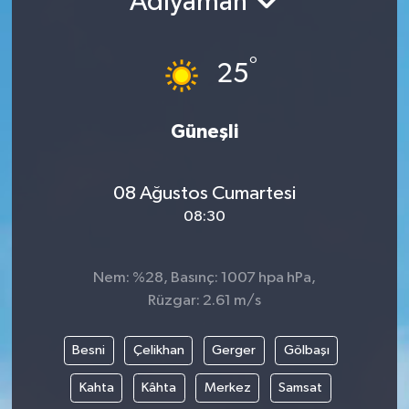
Adıyaman
Gündem
°
25
Hava Durumu
İlan
Güneşli
Kültür Sanat
08 Ağustos Cumartesi
08:30
Magazin
Otomobil
Nem: %28, Basınç: 1007 hpa hPa,
Rüzgar: 2.61 m/s
Politika
Besni
Çelikhan
Gerger
Gölbaşı
Resmî ilanlar
Kahta
Kâhta
Merkez
Samsat
Sağlık