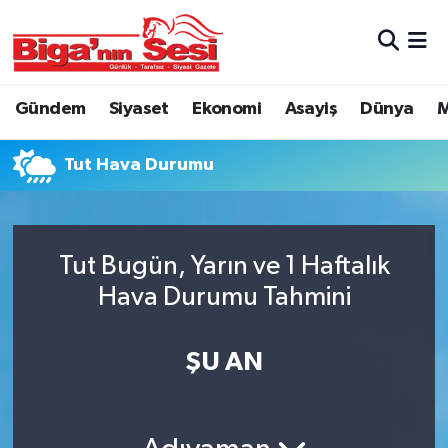
Asayiş
Çanakkale Hava Durumu
Gündem
Siyaset
Ekonomi
Asayiş
Dünya
M
Astroloji
Çanakkale Trafik Yoğunluk Haritası
Tut Hava Durumu
Belde ve Köyler
Süper Lig Puan Durumu ve Fikstür
Belediye
Tüm Manşetler
Tut Bugün, Yarın ve 1 Haftalık
Dünya
Son Dakika Haberleri
Hava Durumu Tahmini
Eğitim
Haber Arşivi
ŞU AN
Ekonomi
Genel