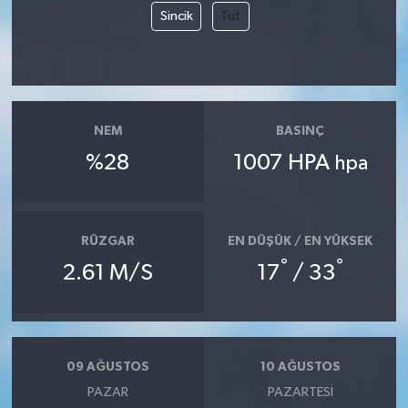
Sincik
Tut
Siyaset
Spor
NEM
BASINÇ
Tarım ve Ekonomi
%28
1007 HPA
hpa
Teknoloji
Ulusal
RÜZGAR
EN DÜŞÜK / EN YÜKSEK
°
°
2.61 M/S
17
/ 33
Yaşam
09 AĞUSTOS
10 AĞUSTOS
PAZAR
PAZARTESI