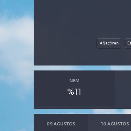
Gündem
Hava Durumu
İlan
Ağaçören
Es
Kültür Sanat
Magazin
NEM
Otomobil
%11
Politika
Resmî ilanlar
09 AĞUSTOS
10 AĞUSTOS
Sağlık