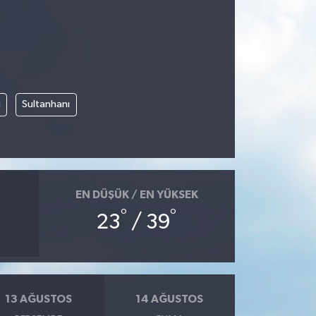
i
Sultanhanı
EN DÜŞÜK / EN YÜKSEK
°
°
23
/ 39
13 AĞUSTOS
14 AĞUSTOS