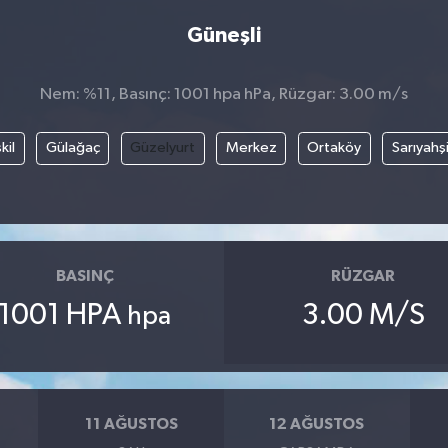
Güneşli
Nem: %11, Basınç: 1001 hpa hPa, Rüzgar: 3.00 m/s
kil
Gülağaç
Güzelyurt
Merkez
Ortaköy
Sarıyahş
BASINÇ
RÜZGAR
1001 HPA
3.00 M/S
hpa
11 AĞUSTOS
12 AĞUSTOS