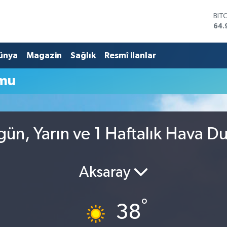
BIT
64.
DO
47,
ünya
Magazin
Sağlık
Resmî ilanlar
EU
55,
STE
umu
64,
GRA
666
BİS
13.
ün, Yarın ve 1 Haftalık Hava 
Aksaray
°
38