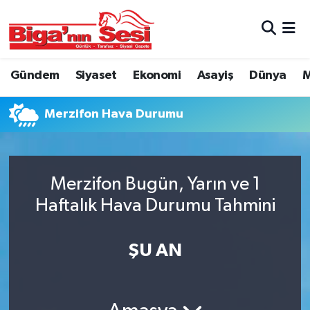
Asayiş
Çanakkale Hava Durumu
Gündem
Siyaset
Ekonomi
Asayiş
Dünya
M
Astroloji
Çanakkale Trafik Yoğunluk Haritası
Merzifon Hava Durumu
Belde ve Köyler
Süper Lig Puan Durumu ve Fikstür
Belediye
Tüm Manşetler
Merzifon Bugün, Yarın ve 1
Dünya
Son Dakika Haberleri
Haftalık Hava Durumu Tahmini
Eğitim
Haber Arşivi
ŞU AN
Ekonomi
Genel