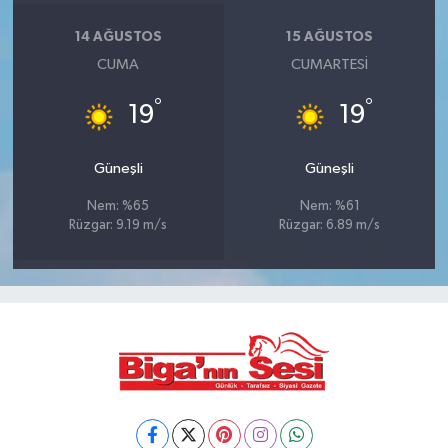
14 AĞUSTOS
15 AĞUSTOS
CUMA
CUMARTESI
°
°
19
19
Güneşli
Güneşli
Nem: %65
Nem: %61
Rüzgar: 9.19 m/s
Rüzgar: 6.89 m/s