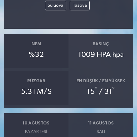
Suluova
Taşova
Siyaset
Spor
NEM
BASINÇ
Tarım ve Ekonomi
%32
1009 HPA
hpa
Teknoloji
Ulusal
RÜZGAR
EN DÜŞÜK / EN YÜKSEK
°
°
5.31 M/S
15
/ 31
Yaşam
10 AĞUSTOS
11 AĞUSTOS
PAZARTESI
SALI