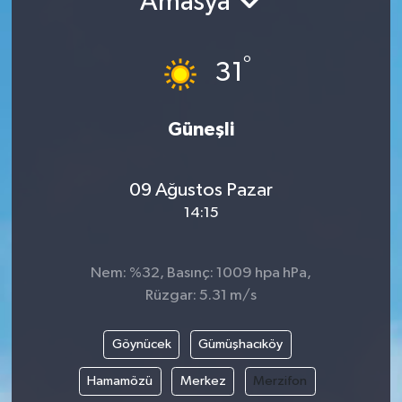
Amasya
Gündem
°
31
Hava Durumu
İlan
Güneşli
Kültür Sanat
09 Ağustos Pazar
14:15
Magazin
Otomobil
Nem: %32, Basınç: 1009 hpa hPa,
Rüzgar: 5.31 m/s
Politika
Göynücek
Gümüşhacıköy
Resmî ilanlar
Hamamözü
Merkez
Merzifon
Sağlık