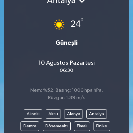
Antalya
Gündem
°
24
Hava Durumu
İlan
Güneşli
Kültür Sanat
10 Ağustos Pazartesi
06:30
Magazin
Otomobil
Nem: %52, Basınç: 1006 hpa hPa,
Rüzgar: 1.39 m/s
Politika
Akseki
Aksu
Alanya
Antalya
Resmî ilanlar
Demre
Döşemealtı
Elmalı
Finike
Sağlık