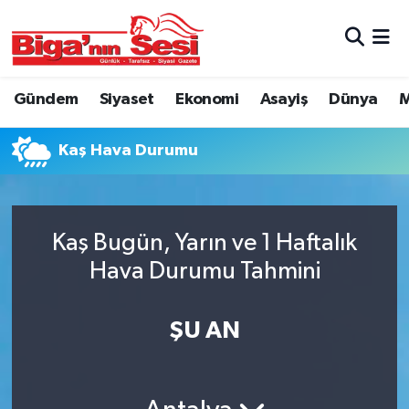
Asayiş
Çanakkale Hava Durumu
Gündem
Siyaset
Ekonomi
Asayiş
Dünya
M
Astroloji
Çanakkale Trafik Yoğunluk Haritası
Kaş Hava Durumu
Belde ve Köyler
Süper Lig Puan Durumu ve Fikstür
Belediye
Tüm Manşetler
Kaş Bugün, Yarın ve 1 Haftalık
Dünya
Son Dakika Haberleri
Hava Durumu Tahmini
Eğitim
Haber Arşivi
ŞU AN
Ekonomi
Genel