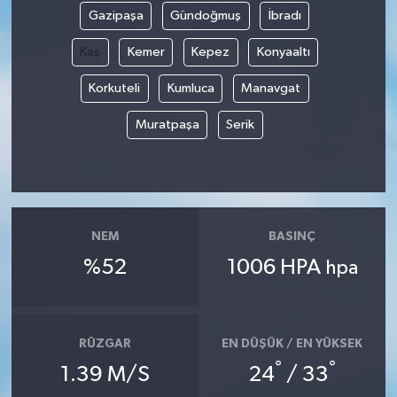
Gazipaşa
Gündoğmuş
İbradı
Siyaset
Kaş
Kemer
Kepez
Konyaaltı
Spor
Korkuteli
Kumluca
Manavgat
Muratpaşa
Serik
Tarım ve Ekonomi
Teknoloji
Ulusal
NEM
BASINÇ
%52
1006 HPA
hpa
Yaşam
RÜZGAR
EN DÜŞÜK / EN YÜKSEK
°
°
1.39 M/S
24
/ 33