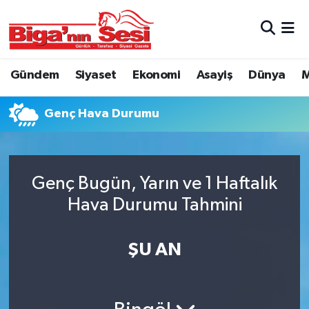
Asayiş
Çanakkale Hava Durumu
Gündem
Siyaset
Ekonomi
Asayiş
Dünya
M
Astroloji
Çanakkale Trafik Yoğunluk Haritası
Genç Hava Durumu
Belde ve Köyler
Süper Lig Puan Durumu ve Fikstür
Belediye
Tüm Manşetler
Genç Bugün, Yarın ve 1 Haftalık
Dünya
Son Dakika Haberleri
Hava Durumu Tahmini
Eğitim
Haber Arşivi
ŞU AN
Ekonomi
Genel