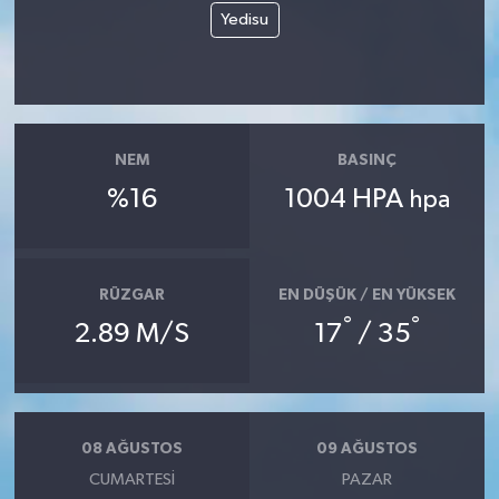
Yedisu
Siyaset
Spor
NEM
BASINÇ
Tarım ve Ekonomi
%16
1004 HPA
hpa
Teknoloji
Ulusal
RÜZGAR
EN DÜŞÜK / EN YÜKSEK
°
°
2.89 M/S
17
/ 35
Yaşam
08 AĞUSTOS
09 AĞUSTOS
CUMARTESI
PAZAR