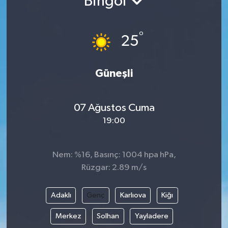
Bingöl
Gündem
°
25
Hava Durumu
İlan
Güneşli
Kültür Sanat
07 Ağustos Cuma
19:00
Magazin
Otomobil
Nem: %16, Basınç: 1004 hpa hPa,
Rüzgar: 2.89 m/s
Politika
Adaklı
Genç
Karlıova
Kiğı
Resmî ilanlar
Merkez
Solhan
Yayladere
Sağlık