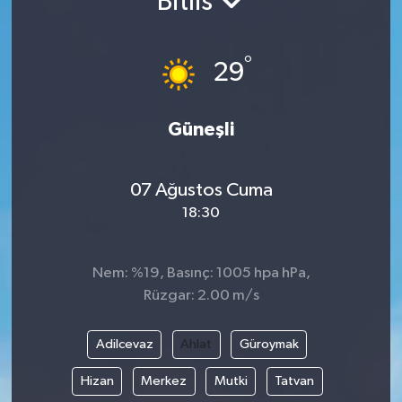
Bitlis
Gündem
°
29
Hava Durumu
İlan
Güneşli
Kültür Sanat
07 Ağustos Cuma
18:30
Magazin
Otomobil
Nem: %19, Basınç: 1005 hpa hPa,
Rüzgar: 2.00 m/s
Politika
Adilcevaz
Ahlat
Güroymak
Resmî ilanlar
Hizan
Merkez
Mutki
Tatvan
Sağlık