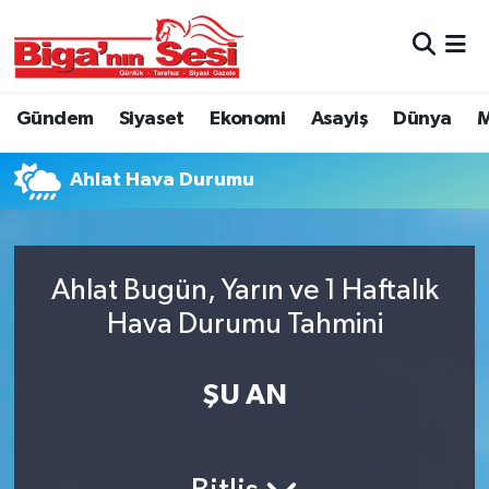
Asayiş
Çanakkale Hava Durumu
Gündem
Siyaset
Ekonomi
Asayiş
Dünya
M
Astroloji
Çanakkale Trafik Yoğunluk Haritası
Ahlat Hava Durumu
Belde ve Köyler
Süper Lig Puan Durumu ve Fikstür
Belediye
Tüm Manşetler
Ahlat Bugün, Yarın ve 1 Haftalık
Dünya
Son Dakika Haberleri
Hava Durumu Tahmini
Eğitim
Haber Arşivi
ŞU AN
Ekonomi
Genel