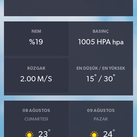
Siyaset
Spor
NEM
BASINÇ
%19
1005 HPA
hpa
Tarım ve Ekonomi
Teknoloji
RÜZGAR
EN DÜŞÜK / EN YÜKSEK
°
°
Ulusal
2.00 M/S
15
/ 30
Yaşam
08 AĞUSTOS
09 AĞUSTOS
CUMARTESI
PAZAR
°
°
23
24