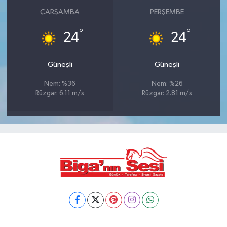
ÇARŞAMBA
PERŞEMBE
°
°
24
24
Güneşli
Güneşli
Nem: %36
Nem: %26
Rüzgar: 6.11 m/s
Rüzgar: 2.81 m/s