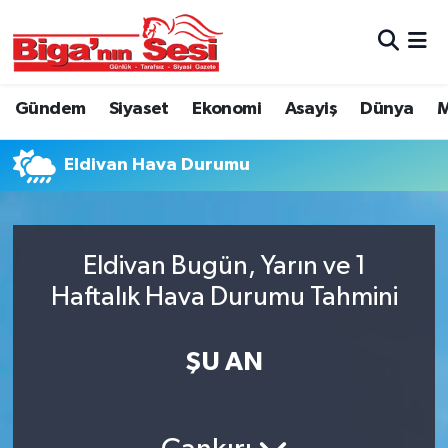
Asayiş
Çanakkale Hava Durumu
Gündem
Siyaset
Ekonomi
Asayiş
Dünya
M
Astroloji
Çanakkale Trafik Yoğunluk Haritası
Eldivan Hava Durumu
Belde ve Köyler
Süper Lig Puan Durumu ve Fikstür
Belediye
Tüm Manşetler
Eldivan Bugün, Yarın ve 1
Dünya
Son Dakika Haberleri
Haftalık Hava Durumu Tahmini
Eğitim
Haber Arşivi
ŞU AN
Ekonomi
Genel