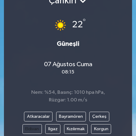
Çankırı
Gündem
°
22
Hava Durumu
İlan
Güneşli
Kültür Sanat
07 Ağustos Cuma
08:15
Magazin
Otomobil
Nem: %54, Basınç: 1010 hpa hPa,
Rüzgar: 1.00 m/s
Politika
Atkaracalar
Bayramören
Çerkeş
Resmî ilanlar
Eldivan
Ilgaz
Kızılırmak
Korgun
Sağlık