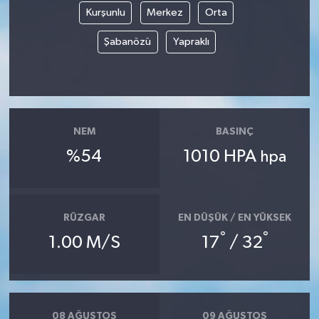
Kurşunlu
Merkez
Orta
Siyaset
Şabanözü
Yapraklı
Spor
Tarım ve Ekonomi
NEM
BASINÇ
Teknoloji
%54
1010 HPA
hpa
Ulusal
Yaşam
RÜZGAR
EN DÜŞÜK / EN YÜKSEK
°
°
1.00 M/S
17
/ 32
08 AĞUSTOS
09 AĞUSTOS