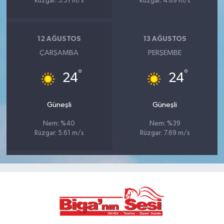
Rüzgar: 5.31 m/s
Rüzgar: 4.89 m/s
12 AĞUSTOS
13 AĞUSTOS
ÇARŞAMBA
PERŞEMBE
°
°
24
24
Güneşli
Güneşli
Nem: %40
Nem: %39
Rüzgar: 5.61 m/s
Rüzgar: 7.69 m/s