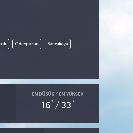
ççık
Odunpazarı
Sarıcakaya
EN DÜŞÜK / EN YÜKSEK
°
°
16
/ 33