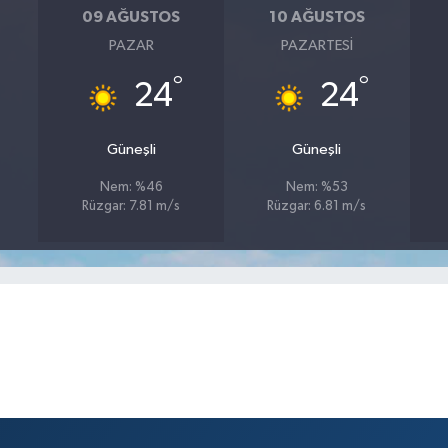
09 AĞUSTOS
10 AĞUSTOS
PAZAR
PAZARTESI
°
°
24
24
Güneşli
Güneşli
Nem: %46
Nem: %53
Rüzgar: 7.81 m/s
Rüzgar: 6.81 m/s