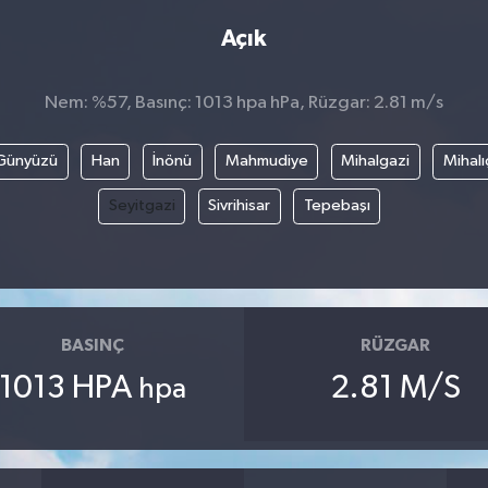
Açık
Nem: %57, Basınç: 1013 hpa hPa, Rüzgar: 2.81 m/s
Günyüzü
Han
İnönü
Mahmudiye
Mihalgazi
Mihalı
Seyitgazi
Sivrihisar
Tepebaşı
BASINÇ
RÜZGAR
1013 HPA
2.81 M/S
hpa