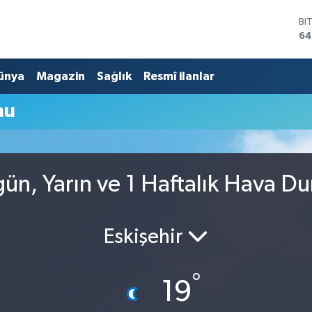
BI
64
D
47
ünya
Magazin
Sağlık
Resmî ilanlar
E
55
ST
mu
64
GR
65
Bİ
13
gün, Yarın ve 1 Haftalık Hava D
Eskişehir
°
19