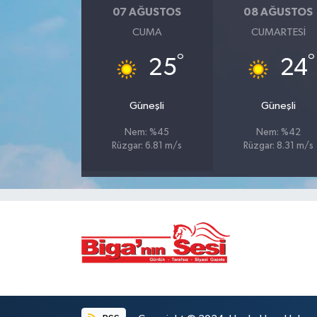
07 AĞUSTOS
08 AĞUSTOS
Siyaset
CUMA
CUMARTESI
°
°
25
24
Spor
Tarım ve Ekonomi
Güneşli
Güneşli
Nem: %45
Nem: %42
Teknoloji
Rüzgar: 6.81 m/s
Rüzgar: 8.31 m/s
Ulusal
Yaşam