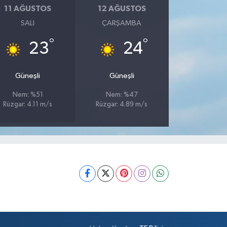
11 AĞUSTOS
12 AĞUSTOS
SALI
ÇARŞAMBA
°
°
23
24
Güneşli
Güneşli
Nem: %51
Nem: %47
Rüzgar: 4.11 m/s
Rüzgar: 4.89 m/s