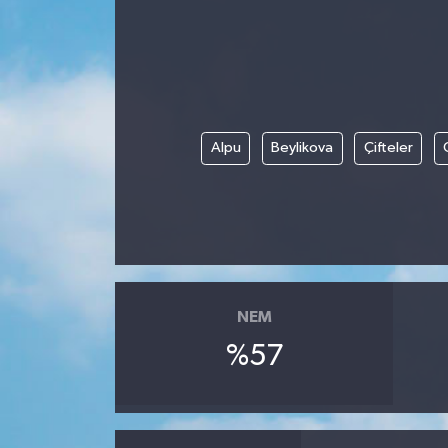
Gündem
Hava Durumu
İlan
Alpu
Beylikova
Çifteler
Kültür Sanat
Magazin
Otomobil
NEM
Politika
%57
Resmî ilanlar
Sağlık