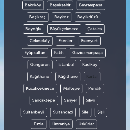
Bakırköy
Başakşehir
Bayrampaşa
Siyaset
Beşiktaş
Beykoz
Beylikdüzü
Spor
Beyoğlu
Büyükçekmece
Çatalca
Çekmeköy
Esenler
Esenyurt
Tarım ve Ekonomi
Eyüpsultan
Fatih
Gaziosmanpaşa
Teknoloji
Güngören
Istanbul
Kadıköy
Ulusal
Kağıthane
Kâğıthane
Kartal
Yaşam
Küçükçekmece
Maltepe
Pendik
Sancaktepe
Sarıyer
Silivri
Sultanbeyli
Sultangazi
Şile
Şişli
Tuzla
Ümraniye
Üsküdar