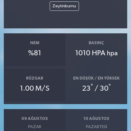
Zeytinburnu
NEM
BASINÇ
%81
1010 HPA
hpa
RÜZGAR
EN DÜŞÜK / EN YÜKSEK
°
°
1.00 M/S
23
/ 30
09 AĞUSTOS
10 AĞUSTOS
PAZAR
PAZARTESI