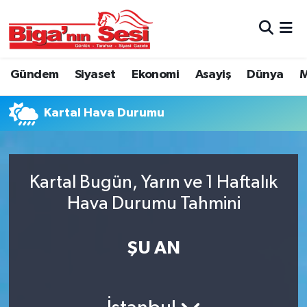
Asayiş
Çanakkale Hava Durumu
Gündem
Siyaset
Ekonomi
Asayiş
Dünya
M
Astroloji
Çanakkale Trafik Yoğunluk Haritası
Kartal Hava Durumu
Belde ve Köyler
Süper Lig Puan Durumu ve Fikstür
Belediye
Tüm Manşetler
Kartal Bugün, Yarın ve 1 Haftalık
Dünya
Son Dakika Haberleri
Hava Durumu Tahmini
Eğitim
Haber Arşivi
ŞU AN
Ekonomi
Genel