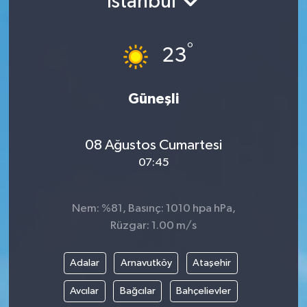
İstanbul
Gündem
°
23
Hava Durumu
İlan
Güneşli
Kültür Sanat
08 Ağustos Cumartesi
07:45
Magazin
Otomobil
Nem: %81, Basınç: 1010 hpa hPa,
Rüzgar: 1.00 m/s
Politika
Adalar
Arnavutköy
Ataşehir
Resmî ilanlar
Avcılar
Bağcılar
Bahçelievler
Sağlık