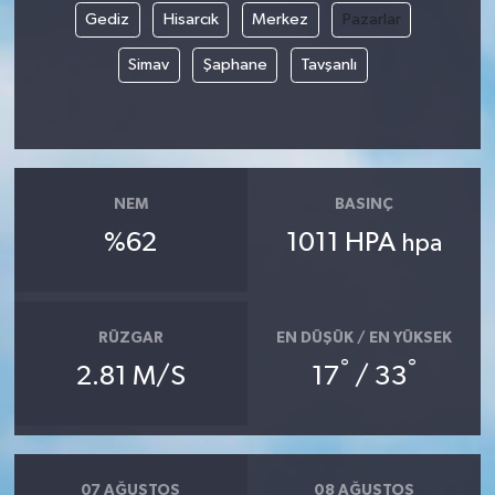
Gediz
Hisarcık
Merkez
Pazarlar
Siyaset
Simav
Şaphane
Tavşanlı
Spor
Tarım ve Ekonomi
NEM
BASINÇ
Teknoloji
%62
1011 HPA
hpa
Ulusal
Yaşam
RÜZGAR
EN DÜŞÜK / EN YÜKSEK
°
°
2.81 M/S
17
/ 33
07 AĞUSTOS
08 AĞUSTOS