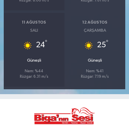
Rüzgar: 8.00 m/s
Rüzgar: 7.61 m/s
11 AĞUSTOS
12 AĞUSTOS
SALI
ÇARŞAMBA
°
°
24
25
Güneşli
Güneşli
Nem: %44
Nem: %41
Rüzgar: 6.31 m/s
Rüzgar: 7.19 m/s