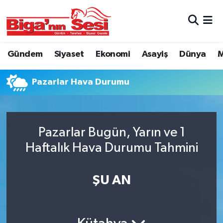
Asayiş
Çanakkale Hava Durumu
Gündem
Siyaset
Ekonomi
Asayiş
Dünya
M
Astroloji
Çanakkale Trafik Yoğunluk Haritası
Pazarlar Hava Durumu
Belde ve Köyler
Süper Lig Puan Durumu ve Fikstür
Belediye
Tüm Manşetler
Pazarlar Bugün, Yarın ve 1
Dünya
Son Dakika Haberleri
Haftalık Hava Durumu Tahmini
Eğitim
Haber Arşivi
ŞU AN
Ekonomi
Genel