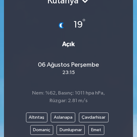
Kütahya
Gündem
°
19
Hava Durumu
İlan
Açık
Kültür Sanat
06 Ağustos Perşembe
23:15
Magazin
Otomobil
Nem: %62, Basınç: 1011 hpa hPa,
Rüzgar: 2.81 m/s
Politika
Altıntaş
Aslanapa
Çavdarhisar
Resmî ilanlar
Domaniç
Dumlupınar
Emet
Sağlık