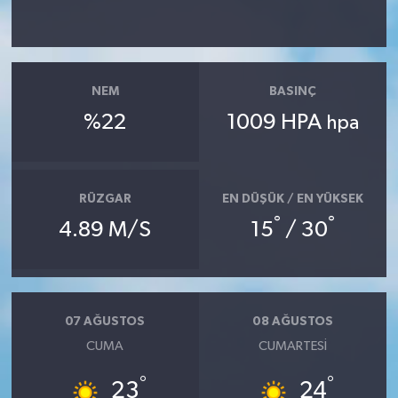
Siyaset
Spor
NEM
BASINÇ
%22
1009 HPA
hpa
Tarım ve Ekonomi
Teknoloji
RÜZGAR
EN DÜŞÜK / EN YÜKSEK
°
°
Ulusal
4.89 M/S
15
/ 30
Yaşam
07 AĞUSTOS
08 AĞUSTOS
CUMA
CUMARTESI
°
°
23
24