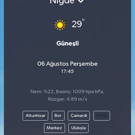
Niğde
Gündem
°
29
Hava Durumu
İlan
Güneşli
Kültür Sanat
06 Ağustos Perşembe
17:45
Magazin
Otomobil
Nem: %22, Basınç: 1009 hpa hPa,
Rüzgar: 4.89 m/s
Politika
Altunhisar
Bor
Çamardı
Çiftlik
Resmî ilanlar
Merkez
Ulukışla
Sağlık