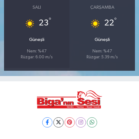
SALI
ÇARŞAMBA
°
°
23
22
Güneşli
Güneşli
Nem: %47
Nem: %47
Rüzgar: 6.00 m/s
Rüzgar: 5.39 m/s