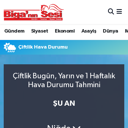
Asayiş
Çanakkale Hava Durumu
Gündem
Siyaset
Ekonomi
Asayiş
Dünya
M
Astroloji
Çanakkale Trafik Yoğunluk Haritası
Çiftlik Hava Durumu
Belde ve Köyler
Süper Lig Puan Durumu ve Fikstür
Belediye
Tüm Manşetler
Çiftlik Bugün, Yarın ve 1 Haftalık
Dünya
Son Dakika Haberleri
Hava Durumu Tahmini
Eğitim
Haber Arşivi
ŞU AN
Ekonomi
Genel