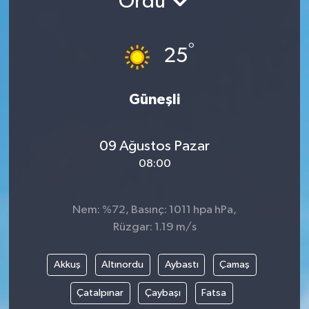
Ordu
Gündem
°
25
Hava Durumu
İlan
Güneşli
Kültür Sanat
09 Ağustos Pazar
08:00
Magazin
Otomobil
Nem: %72, Basınç: 1011 hpa hPa,
Rüzgar: 1.19 m/s
Politika
Akkuş
Altınordu
Aybastı
Çamaş
Resmî ilanlar
Çatalpınar
Çaybaşı
Fatsa
Sağlık