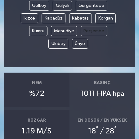
Gölköy
Gülyalı
Gürgentepe
Siyaset
İkizce
Kabadüz
Kabataş
Korgan
Spor
Kumru
Mesudiye
Perşembe
Ulubey
Ünye
Tarım ve Ekonomi
Teknoloji
Ulusal
NEM
BASINÇ
%72
1011 HPA
hpa
Yaşam
RÜZGAR
EN DÜŞÜK / EN YÜKSEK
°
°
1.19 M/S
18
/ 28