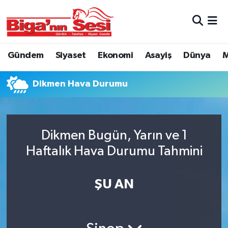
Asayiş
Çanakkale Hava Durumu
Gündem
Siyaset
Ekonomi
Asayiş
Dünya
M
Astroloji
Çanakkale Trafik Yoğunluk Haritası
Dikmen Hava Durumu
Belde ve Köyler
Süper Lig Puan Durumu ve Fikstür
Belediye
Tüm Manşetler
Dikmen Bugün, Yarın ve 1
Dünya
Son Dakika Haberleri
Haftalık Hava Durumu Tahmini
Eğitim
Haber Arşivi
ŞU AN
Ekonomi
Genel