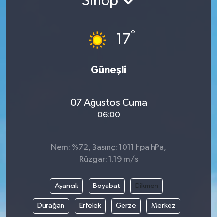
Sinop
Gündem
°
17
Hava Durumu
İlan
Güneşli
Kültür Sanat
07 Ağustos Cuma
06:00
Magazin
Otomobil
Nem: %72, Basınç: 1011 hpa hPa,
Rüzgar: 1.19 m/s
Politika
Ayancık
Boyabat
Dikmen
Resmî ilanlar
Durağan
Erfelek
Gerze
Merkez
Sağlık