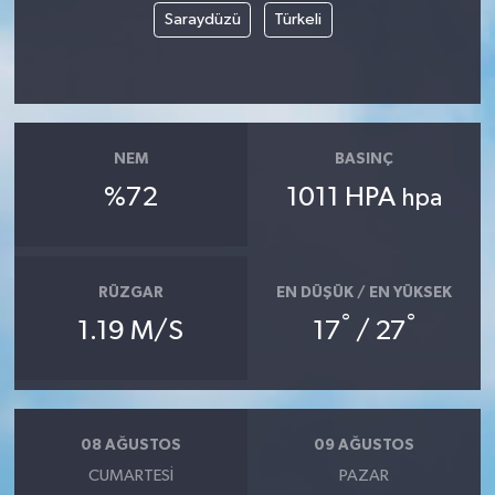
Saraydüzü
Türkeli
Siyaset
Spor
NEM
BASINÇ
Tarım ve Ekonomi
%72
1011 HPA
hpa
Teknoloji
Ulusal
RÜZGAR
EN DÜŞÜK / EN YÜKSEK
°
°
1.19 M/S
17
/ 27
Yaşam
08 AĞUSTOS
09 AĞUSTOS
CUMARTESI
PAZAR