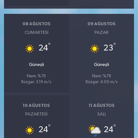
08 AĞUSTOS
09 AĞUSTOS
CUMARTESI
PAZAR
°
°
24
23
Güneşli
Güneşli
Nem: %76
Nem: %76
Rüzgar: 3.19 m/s
Rüzgar: 4.00 m/s
10 AĞUSTOS
11 AĞUSTOS
PAZARTESI
SALI
°
°
24
24