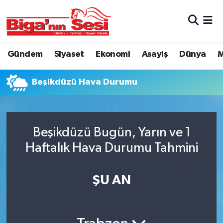
Asayiş
Çanakkale Hava Durumu
Gündem
Siyaset
Ekonomi
Asayiş
Dünya
M
Astroloji
Çanakkale Trafik Yoğunluk Haritası
Beşikdüzü Hava Durumu
Belde ve Köyler
Süper Lig Puan Durumu ve Fikstür
Belediye
Tüm Manşetler
Beşikdüzü Bugün, Yarın ve 1
Dünya
Son Dakika Haberleri
Haftalık Hava Durumu Tahmini
Eğitim
Haber Arşivi
ŞU AN
Ekonomi
Genel