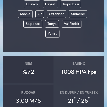
Düzköy
Hayrat
Köprübaşı
Siyaset
Maçka
Of
Ortahisar
Sürmene
Spor
Şalpazarı
Tonya
Vakfıkebir
Yomra
Tarım ve Ekonomi
Teknoloji
Ulusal
NEM
BASINÇ
%72
1008 HPA
hpa
Yaşam
RÜZGAR
EN DÜŞÜK / EN YÜKSEK
°
°
3.00 M/S
21
/ 26