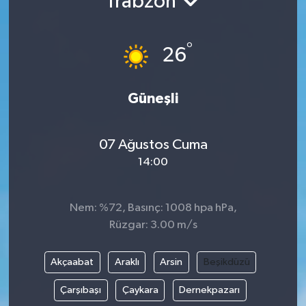
Trabzon
Gündem
°
26
Hava Durumu
İlan
Güneşli
Kültür Sanat
07 Ağustos Cuma
14:00
Magazin
Otomobil
Nem: %72, Basınç: 1008 hpa hPa,
Rüzgar: 3.00 m/s
Politika
Akçaabat
Araklı
Arsin
Beşikdüzü
Resmî ilanlar
Çarşıbaşı
Çaykara
Dernekpazarı
Sağlık