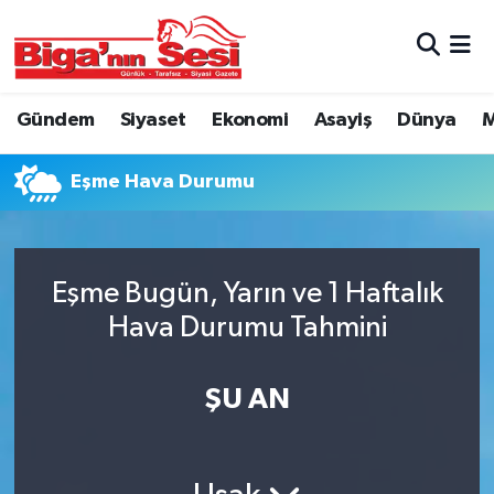
Asayiş
Çanakkale Hava Durumu
Gündem
Siyaset
Ekonomi
Asayiş
Dünya
M
Astroloji
Çanakkale Trafik Yoğunluk Haritası
Eşme Hava Durumu
Belde ve Köyler
Süper Lig Puan Durumu ve Fikstür
Belediye
Tüm Manşetler
Eşme Bugün, Yarın ve 1 Haftalık
Dünya
Son Dakika Haberleri
Hava Durumu Tahmini
Eğitim
Haber Arşivi
ŞU AN
Ekonomi
Genel