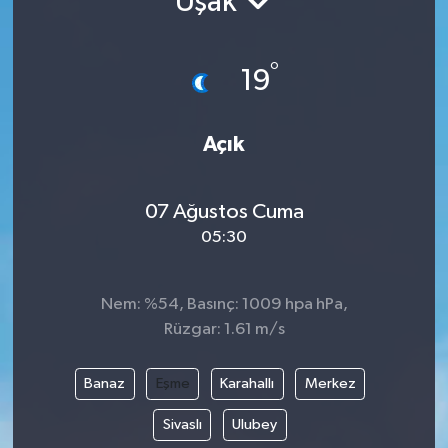
Uşak
Gündem
°
19
Hava Durumu
İlan
Açık
Kültür Sanat
07 Ağustos Cuma
05:30
Magazin
Otomobil
Nem: %54, Basınç: 1009 hpa hPa,
Rüzgar: 1.61 m/s
Politika
Banaz
Eşme
Karahallı
Merkez
Resmî ilanlar
Sivaslı
Ulubey
Sağlık