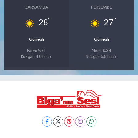
ÇARŞAMBA
PERŞEMBE
°
°
28
27
Güneşli
Güneşli
Nem: %31
Nem: %34
Rüzgar: 4.61 m/s
Rüzgar: 6.81 m/s