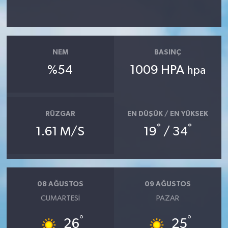
Siyaset
Spor
NEM
BASINÇ
%54
1009 HPA
hpa
Tarım ve Ekonomi
Teknoloji
RÜZGAR
EN DÜŞÜK / EN YÜKSEK
°
°
Ulusal
1.61 M/S
19
/ 34
Yaşam
08 AĞUSTOS
09 AĞUSTOS
CUMARTESI
PAZAR
°
°
26
25