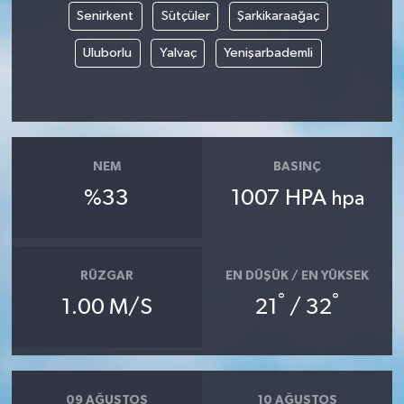
Senirkent
Sütçüler
Şarkikaraağaç
Siyaset
Uluborlu
Yalvaç
Yenişarbademli
Spor
Tarım ve Ekonomi
NEM
BASINÇ
Teknoloji
%33
1007 HPA
hpa
Ulusal
Yaşam
RÜZGAR
EN DÜŞÜK / EN YÜKSEK
°
°
1.00 M/S
21
/ 32
09 AĞUSTOS
10 AĞUSTOS