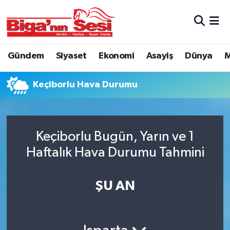
Asayiş
Çanakkale Hava Durumu
Gündem
Siyaset
Ekonomi
Asayiş
Dünya
M
Astroloji
Çanakkale Trafik Yoğunluk Haritası
Keçiborlu Hava Durumu
Belde ve Köyler
Süper Lig Puan Durumu ve Fikstür
Belediye
Tüm Manşetler
Keçiborlu Bugün, Yarın ve 1
Dünya
Son Dakika Haberleri
Haftalık Hava Durumu Tahmini
Eğitim
Haber Arşivi
ŞU AN
Ekonomi
Genel