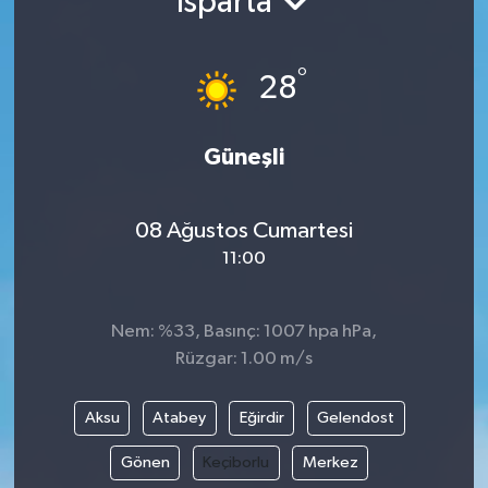
Isparta
Gündem
°
28
Hava Durumu
İlan
Güneşli
Kültür Sanat
08 Ağustos Cumartesi
11:00
Magazin
Otomobil
Nem: %33, Basınç: 1007 hpa hPa,
Rüzgar: 1.00 m/s
Politika
Aksu
Atabey
Eğirdir
Gelendost
Resmî ilanlar
Gönen
Keçiborlu
Merkez
Sağlık