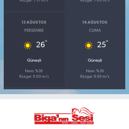
Rüzgar: 7.31 m/s
Rüzgar: 7.00 m/s
13 AĞUSTOS
14 AĞUSTOS
PERŞEMBE
CUMA
°
°
26
25
Güneşli
Güneşli
Nem: %36
Nem: %36
Rüzgar: 9.00 m/s
Rüzgar: 6.69 m/s