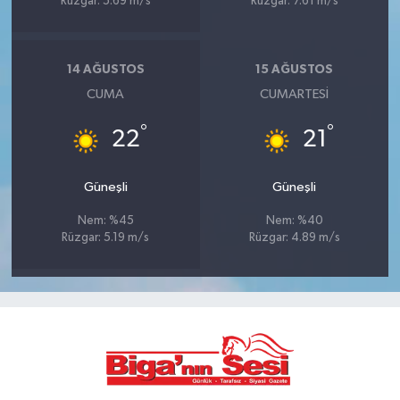
Rüzgar: 5.69 m/s
Rüzgar: 7.61 m/s
14 AĞUSTOS
15 AĞUSTOS
CUMA
CUMARTESI
°
°
22
21
Güneşli
Güneşli
Nem: %45
Nem: %40
Rüzgar: 5.19 m/s
Rüzgar: 4.89 m/s