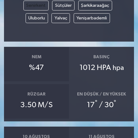
Senirkent
Sütçüler
Şarkikaraağaç
Siyaset
Uluborlu
Yalvaç
Yenişarbademli
Spor
Tarım ve Ekonomi
NEM
BASINÇ
Teknoloji
%47
1012 HPA
hpa
Ulusal
Yaşam
RÜZGAR
EN DÜŞÜK / EN YÜKSEK
°
°
3.50 M/S
17
/ 30
10 AĞUSTOS
11 AĞUSTOS