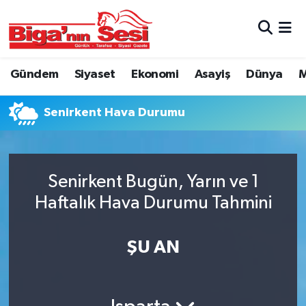
Asayiş
Çanakkale Hava Durumu
Gündem
Siyaset
Ekonomi
Asayiş
Dünya
M
Astroloji
Çanakkale Trafik Yoğunluk Haritası
Senirkent Hava Durumu
Belde ve Köyler
Süper Lig Puan Durumu ve Fikstür
Belediye
Tüm Manşetler
Senirkent Bugün, Yarın ve 1
Dünya
Son Dakika Haberleri
Haftalık Hava Durumu Tahmini
Eğitim
Haber Arşivi
ŞU AN
Ekonomi
Genel