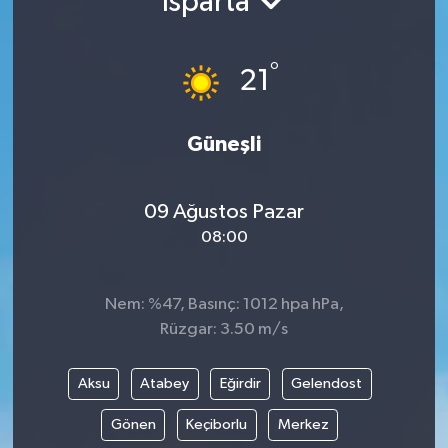
Isparta
Gündem
°
21
Hava Durumu
İlan
Güneşli
Kültür Sanat
09 Ağustos Pazar
08:00
Magazin
Otomobil
Nem: %47, Basınç: 1012 hpa hPa,
Rüzgar: 3.50 m/s
Politika
Aksu
Atabey
Eğirdir
Gelendost
Resmî ilanlar
Gönen
Keçiborlu
Merkez
Sağlık