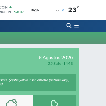
°
TCOIN
23
Biga
.960,21
%0.87
LAR
,7436
%0.18
RO
,2510
%0.32
ERLİN
,4811
%0.38
AM ALTIN
48.99
%2.59
ST100
8 Ağustos 2026
.779
%-14
25 Safer 1448
siniz. Şüphe yok ki insan elbette (nefsine karşı)
4)