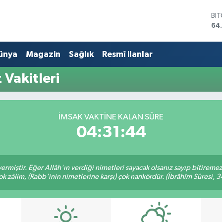
BI
64
DO
47
ünya
Magazin
Sağlık
Resmî ilanlar
EU
55
ST
Vakitleri
64
GR
66
Bİ
İMSAK VAKTINE KALAN SÜRE
13
04:31:44
ermiştir. Eğer Allâh'ın verdiği nimetleri sayacak olsanız sayıp bitiremez
ok zâlim, (Rabb'inin nimetlerine karşı) çok nankördür. (İbrâhîm Sûresi, 3