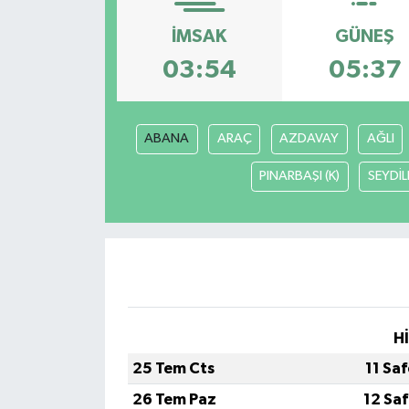
Gündem
İMSAK
GÜNEŞ
03:54
05:37
Hava Durumu
İlan
ABANA
ARAÇ
AZDAVAY
AĞLI
Kültür Sanat
PINARBAŞI (K)
SEYDİL
Magazin
Otomobil
Politika
H
Resmî ilanlar
25 Tem Cts
11 Sa
26 Tem Paz
12 Sa
Sağlık