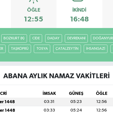
ÖĞLE
İKINDI
12:55
16:48
BOZKURT (K)
CİDE
DADAY
DEVREKANİ
DOĞANYUR
ER
TAŞKÖPRÜ
TOSYA
ÇATALZEYTİN
İHSANGAZİ
ABANA AYLIK NAMAZ VAKITLERI
İCRİ
İMSAK
GÜNEŞ
ÖĞLE
fer 1448
03:31
05:23
12:56
fer 1448
03:33
05:24
12:56