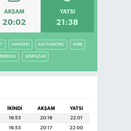
AKŞAM
YATSI
20:02
21:38
T
HANÖNÜ
KASTAMONU
KÜRE
İNEBOLU
ŞENPAZAR
İKINDI
AKŞAM
YATSI
16:53
20:18
22:01
16:53
20:17
22:00