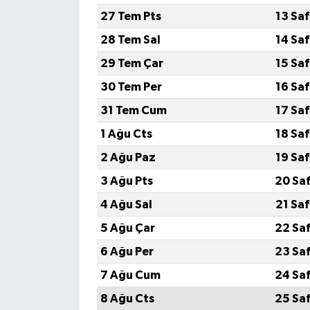
27 Tem Pts
13 Sa
Siyaset
28 Tem Sal
14 Sa
29 Tem Çar
15 Sa
Spor
30 Tem Per
16 Sa
Tarım ve Ekonomi
31 Tem Cum
17 Sa
1 Ağu Cts
18 Sa
Teknoloji
2 Ağu Paz
19 Sa
Ulusal
3 Ağu Pts
20 Sa
4 Ağu Sal
21 Sa
Yaşam
5 Ağu Çar
22 Sa
6 Ağu Per
23 Sa
7 Ağu Cum
24 Sa
8 Ağu Cts
25 Sa