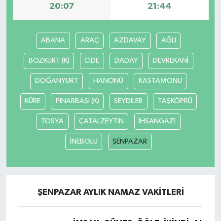
20:07
21:44
Siyaset
ABANA
ARAÇ
AZDAVAY
AĞLI
Spor
BOZKURT (K)
CİDE
DADAY
DEVREKANİ
Tarım ve Ekonomi
DOĞANYURT
HANÖNÜ
KASTAMONU
Teknoloji
KÜRE
PINARBAŞI (K)
SEYDİLER
TAŞKÖPRÜ
TOSYA
ÇATALZEYTİN
İHSANGAZİ
Ulusal
İNEBOLU
ŞENPAZAR
Yaşam
ŞENPAZAR AYLIK NAMAZ VAKITLERI