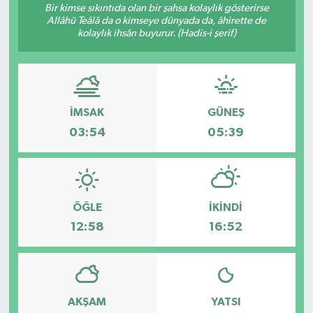
Bir kimse sıkıntıda olan bir şahsa kolaylık gösterirse
Allâhü Teâlâ da o kimseye dünyada da, âhirette de
Gündem
kolaylık ihsân buyurur. (Hadis-i şerif)
Hava Durumu
İlan
İMSAK
GÜNEŞ
Kültür Sanat
03:54
05:39
Magazin
Otomobil
ÖĞLE
İKINDI
12:58
16:52
Politika
Resmî ilanlar
AKŞAM
YATSI
Sağlık