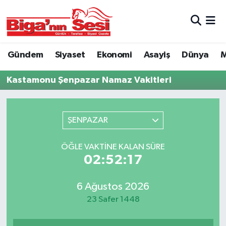
Asayiş
Çanakkale Hava Durumu
Gündem
Siyaset
Ekonomi
Asayiş
Dünya
M
Astroloji
Çanakkale Trafik Yoğunluk Haritası
Kastamonu Şenpazar Namaz Vakitleri
Belde ve Köyler
Süper Lig Puan Durumu ve Fikstür
Belediye
Tüm Manşetler
ŞENPAZAR
Dünya
Son Dakika Haberleri
ÖĞLE VAKTINE KALAN SÜRE
02:52:17
Eğitim
Haber Arşivi
6 Ağustos 2026
Ekonomi
23 Safer 1448
Genel