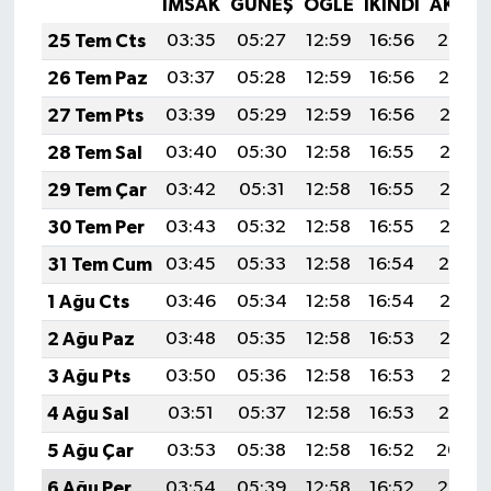
İMSAK
GÜNEŞ
ÖĞLE
İKINDI
AKŞA
25 Tem Cts
03:35
05:27
12:59
16:56
20:20
26 Tem Paz
03:37
05:28
12:59
16:56
20:19
27 Tem Pts
03:39
05:29
12:59
16:56
20:18
28 Tem Sal
03:40
05:30
12:58
16:55
20:17
29 Tem Çar
03:42
05:31
12:58
16:55
20:16
30 Tem Per
03:43
05:32
12:58
16:55
20:15
31 Tem Cum
03:45
05:33
12:58
16:54
20:14
1 Ağu Cts
03:46
05:34
12:58
16:54
20:13
2 Ağu Paz
03:48
05:35
12:58
16:53
20:12
3 Ağu Pts
03:50
05:36
12:58
16:53
20:11
4 Ağu Sal
03:51
05:37
12:58
16:53
20:10
5 Ağu Çar
03:53
05:38
12:58
16:52
20:09
6 Ağu Per
03:54
05:39
12:58
16:52
20:07