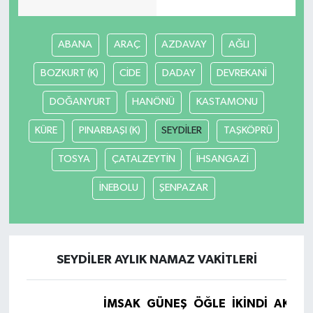
Siyaset
ABANA
ARAÇ
AZDAVAY
AĞLI
Spor
BOZKURT (K)
CİDE
DADAY
DEVREKANİ
DOĞANYURT
HANÖNÜ
KASTAMONU
Tarım ve Ekonomi
KÜRE
PINARBAŞI (K)
SEYDİLER
TAŞKÖPRÜ
Teknoloji
TOSYA
ÇATALZEYTİN
İHSANGAZİ
Ulusal
İNEBOLU
ŞENPAZAR
Yaşam
SEYDİLER AYLIK NAMAZ VAKITLERI
İMSAK
GÜNEŞ
ÖĞLE
İKINDI
AKŞA