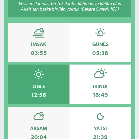
Ve sizin ilâhınız, bir tek ilâhtır. Rahmân ve Rahîm olan
Allah'tan başka bir ilâh yoktur. (Bakara Sûresi, 163)
Gündem
Hava Durumu
İlan
İMSAK
GÜNEŞ
03:55
05:38
Kültür Sanat
Magazin
ÖĞLE
İKINDI
Otomobil
12:56
16:49
Politika
Resmî ilanlar
AKŞAM
YATSI
20:04
21:39
Sağlık