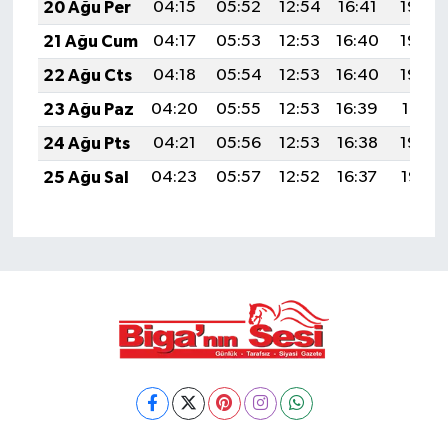
20 Ağu Per
04:15
05:52
12:54
16:41
19:46
21 Ağu Cum
04:17
05:53
12:53
16:40
19:44
22 Ağu Cts
04:18
05:54
12:53
16:40
19:43
23 Ağu Paz
04:20
05:55
12:53
16:39
19:41
24 Ağu Pts
04:21
05:56
12:53
16:38
19:40
25 Ağu Sal
04:23
05:57
12:52
16:37
19:38