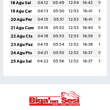
18 Ağu Sal
04:12
05:49
12:54
16:42
19:48
19 Ağu Çar
04:13
05:50
12:53
16:41
19:47
20 Ağu Per
04:15
05:51
12:53
16:41
19:45
21 Ağu Cum
04:16
05:52
12:53
16:40
19:44
22 Ağu Cts
04:18
05:53
12:53
16:39
19:42
23 Ağu Paz
04:19
05:54
12:52
16:38
19:41
24 Ağu Pts
04:21
05:55
12:52
16:37
19:39
25 Ağu Sal
04:22
05:56
12:52
16:37
19:38