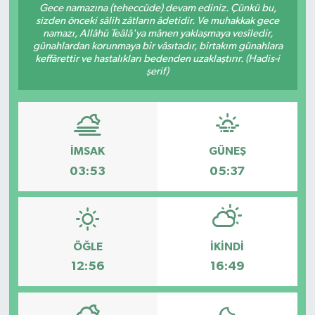
Gece namazına (teheccüde) devam ediniz. Çünkü bu,
sizden önceki sâlih zâtların âdetidir. Ve muhakkak gece
Gündem
namazı, Allâhü Teâlâ'ya mânen yaklaşmaya vesîledir,
günahlardan korunmaya bir vâsıtadır, birtakım günahlara
keffârettir ve hastalıkları bedenden uzaklaştırır. (Hadis-i
Hava Durumu
şerif)
İlan
Kültür Sanat
İMSAK
GÜNEŞ
Magazin
03:53
05:37
Otomobil
Politika
ÖĞLE
İKINDI
12:56
16:49
Resmî ilanlar
Sağlık