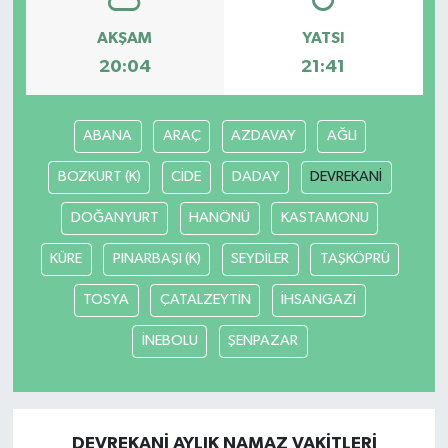
AKŞAM
YATSI
Siyaset
20:04
21:41
Spor
ABANA
ARAÇ
AZDAVAY
AĞLI
Tarım ve Ekonomi
BOZKURT (K)
CİDE
DADAY
DEVREKANİ
Teknoloji
DOĞANYURT
HANÖNÜ
KASTAMONU
Ulusal
KÜRE
PINARBAŞI (K)
SEYDİLER
TAŞKÖPRÜ
TOSYA
ÇATALZEYTİN
İHSANGAZİ
Yaşam
İNEBOLU
ŞENPAZAR
DEVREKANİ AYLIK NAMAZ VAKITLERI